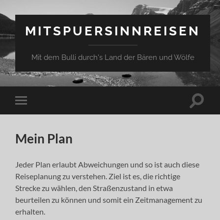
MITSPUERSINNREISEN
Mit dem Bulli durch's Land der Bären und Wölfe
Suchfe
Mobile-
ein-/a
Menü
ein-/ausblenden
Mein Plan
Jeder Plan erlaubt Abweichungen und so ist auch diese
Reiseplanung zu verstehen. Ziel ist es, die richtige
Strecke zu wählen, den Straßenzustand in etwa
beurteilen zu können und somit ein Zeitmanagement zu
erhalten.