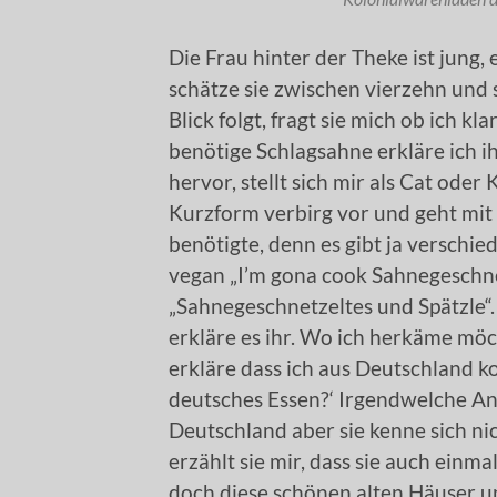
Die Frau hinter der Theke ist jung, 
schätze sie zwischen vierzehn und
Blick folgt, fragt sie mich ob ich k
benötige Schlagsahne erkläre ich i
hervor, stellt sich mir als Cat ode
Kurzform verbirg vor und geht mit 
benötigte, denn es gibt ja verschie
vegan „I’m gona cook Sahnegeschne
„Sahnegeschnetzeltes und Spätzle“. 
erkläre es ihr. Wo ich herkäme möch
erkläre dass ich aus Deutschland ko
deutsches Essen?‘ Irgendwelche An
Deutschland aber sie kenne sich n
erzählt sie mir, dass sie auch einm
doch diese schönen alten Häuser u