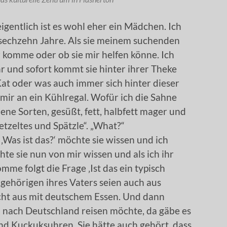
eigentlich ist es wohl eher ein Mädchen. Ich
 sechzehn Jahre. Als sie meinem suchenden
lar komme oder ob sie mir helfen könne. Ich
hr und sofort kommt sie hinter ihrer Theke
r Kat oder was auch immer sich hinter dieser
mir an ein Kühlregal. Wofür ich die Sahne
dene Sorten, gesüßt, fett, halbfett mager und
tzeltes und Spätzle“. „What?“
‚Was ist das?‘ möchte sie wissen und ich
te sie nun von mir wissen und als ich ihr
mme folgt die Frage ‚Ist das ein typisch
gehörigen ihres Vaters seien auch aus
icht aus mit deutschem Essen. Und dann
al nach Deutschland reisen möchte, da gäbe es
nd Kuckuksuhren. Sie hätte auch gehört, dass