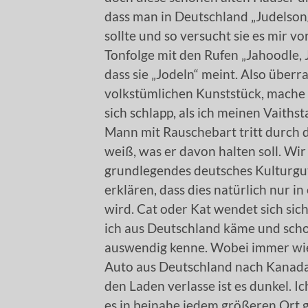
dass man in Deutschland „Judelsongs
sollte und so versucht sie es mir v
Tonfolge mit den Rufen „Jahoodle, J
dass sie „Jodeln“ meint. Also überr
volkstümlichen Kunststück, mache ih
sich schlapp, als ich meinen Vaiths
Mann mit Rauschebart tritt durch di
weiß, was er davon halten soll. Wi
grundlegendes deutsches Kulturgut
erklären, dass dies natürlich nur in
wird. Cat oder Kat wendet sich sic
ich aus Deutschland käme und schon
auswendig kenne. Wobei immer wied
Auto aus Deutschland nach Kanada v
den Laden verlasse ist es dunkel. I
es in beinahe jedem größeren Ort g