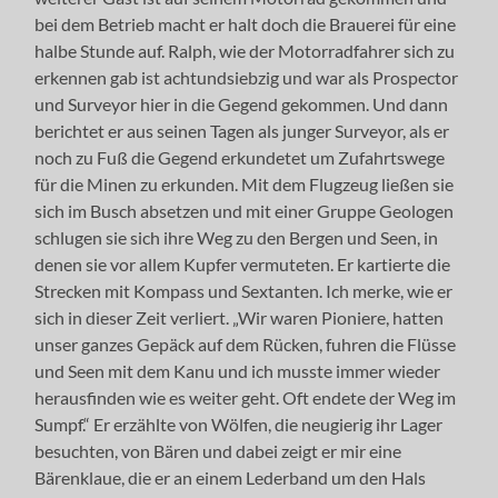
bei dem Betrieb macht er halt doch die Brauerei für eine
halbe Stunde auf. Ralph, wie der Motorradfahrer sich zu
erkennen gab ist achtundsiebzig und war als Prospector
und Surveyor hier in die Gegend gekommen. Und dann
berichtet er aus seinen Tagen als junger Surveyor, als er
noch zu Fuß die Gegend erkundetet um Zufahrtswege
für die Minen zu erkunden. Mit dem Flugzeug ließen sie
sich im Busch absetzen und mit einer Gruppe Geologen
schlugen sie sich ihre Weg zu den Bergen und Seen, in
denen sie vor allem Kupfer vermuteten. Er kartierte die
Strecken mit Kompass und Sextanten. Ich merke, wie er
sich in dieser Zeit verliert. „Wir waren Pioniere, hatten
unser ganzes Gepäck auf dem Rücken, fuhren die Flüsse
und Seen mit dem Kanu und ich musste immer wieder
herausfinden wie es weiter geht. Oft endete der Weg im
Sumpf.“ Er erzählte von Wölfen, die neugierig ihr Lager
besuchten, von Bären und dabei zeigt er mir eine
Bärenklaue, die er an einem Lederband um den Hals