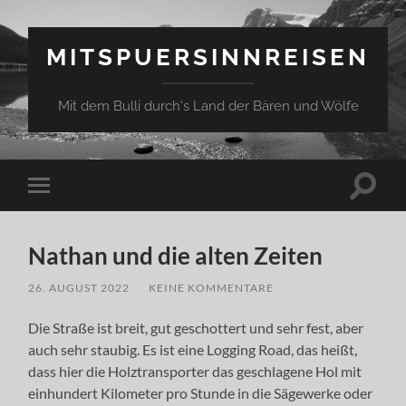
MITSPUERSINNREISEN
Mit dem Bulli durch's Land der Bären und Wölfe
Suchfe
Mobile-
ein-/a
Menü
ein-/ausblenden
Nathan und die alten Zeiten
26. AUGUST 2022
/
KEINE KOMMENTARE
Die Straße ist breit, gut geschottert und sehr fest, aber
auch sehr staubig. Es ist eine Logging Road, das heißt,
dass hier die Holztransporter das geschlagene Hol mit
einhundert Kilometer pro Stunde in die Sägewerke oder