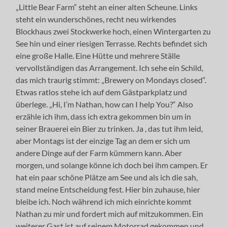
„Little Bear Farm“ steht an einer alten Scheune. Links
steht ein wunderschönes, recht neu wirkendes
Blockhaus zwei Stockwerke hoch, einen Wintergarten zu
See hin und einer riesigen Terrasse. Rechts befindet sich
eine große Halle. Eine Hütte und mehrere Ställe
vervollständigen das Arrangement. Ich sehe ein Schild,
das mich traurig stimmt: „Brewery on Mondays closed“.
Etwas ratlos stehe ich auf dem Gästparkplatz und
überlege. „Hi, I’m Nathan, how can I help You?“ Also
erzähle ich ihm, dass ich extra gekommen bin um in
seiner Brauerei ein Bier zu trinken. Ja , das tut ihm leid,
aber Montags ist der einzige Tag an dem er sich um
andere Dinge auf der Farm kümmern kann. Aber
morgen, und solange könne ich doch bei ihm campen. Er
hat ein paar schöne Plätze am See und als ich die sah,
stand meine Entscheidung fest. Hier bin zuhause, hier
bleibe ich. Noch während ich mich einrichte kommt
Nathan zu mir und fordert mich auf mitzukommen. Ein
weiterer Gast ist auf seinem Motorrad gekommen und