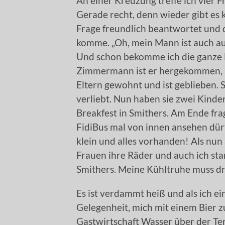
An einer Kreuzung treffe ich vier F
Gerade recht, denn wieder gibt es
Frage freundlich beantwortet und 
komme. „Oh, mein Mann ist auch a
Und schon bekomme ich die ganze F
Zimmermann ist er hergekommen, in 
Eltern gewohnt und ist geblieben. 
verliebt. Nun haben sie zwei Kinde
Breakfest in Smithers. Am Ende fra
FidiBus mal von innen ansehen dürfe
klein und alles vorhanden! Als nun 
Frauen ihre Räder und auch ich st
Smithers. Meine Kühltruhe muss dr
Es ist verdammt heiß und als ich ein
Gelegenheit, mich mit einem Bier zu
Gastwirtschaft Wasser über der Ter