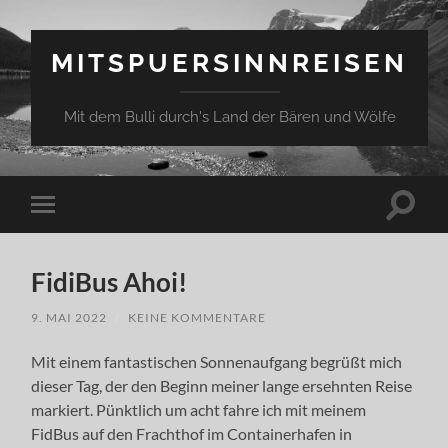
MITSPUERSINNREISEN
Mit dem Bulli durch's Land der Bären und Wölfe
Suchfe
Mobile-
ein-/a
Menü
ein-/ausblenden
FidiBus Ahoi!
9. MAI 2022
/
KEINE KOMMENTARE
Mit einem fantastischen Sonnenaufgang begrüßt mich
dieser Tag, der den Beginn meiner lange ersehnten Reise
markiert. Pünktlich um acht fahre ich mit meinem
FidBus auf den Frachthof im Containerhafen in