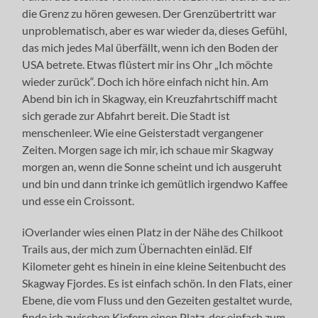
die Grenz zu hören gewesen. Der Grenzübertritt war
unproblematisch, aber es war wieder da, dieses Gefühl,
das mich jedes Mal überfällt, wenn ich den Boden der
USA betrete. Etwas flüstert mir ins Ohr „Ich möchte
wieder zurück“. Doch ich höre einfach nicht hin. Am
Abend bin ich in Skagway, ein Kreuzfahrtschiff macht
sich gerade zur Abfahrt bereit. Die Stadt ist
menschenleer. Wie eine Geisterstadt vergangener
Zeiten. Morgen sage ich mir, ich schaue mir Skagway
morgen an, wenn die Sonne scheint und ich ausgeruht
und bin und dann trinke ich gemütlich irgendwo Kaffee
und esse ein Croissont.
iOverlander wies einen Platz in der Nähe des Chilkoot
Trails aus, der mich zum Übernachten einläd. Elf
Kilometer geht es hinein in eine kleine Seitenbucht des
Skagway Fjordes. Es ist einfach schön. In den Flats, einer
Ebene, die vom Fluss und den Gezeiten gestaltet wurde,
finde ich zwischen Kiefern einen Platz, der einfach zum