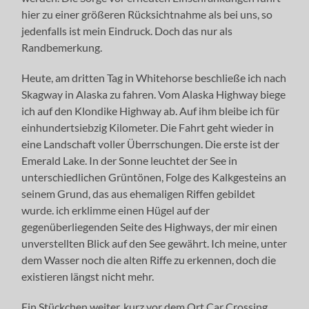
hier zu einer größeren Rücksichtnahme als bei uns, so
jedenfalls ist mein Eindruck. Doch das nur als
Randbemerkung.
Heute, am dritten Tag in Whitehorse beschließe ich nach
Skagway in Alaska zu fahren. Vom Alaska Highway biege
ich auf den Klondike Highway ab. Auf ihm bleibe ich für
einhundertsiebzig Kilometer. Die Fahrt geht wieder in
eine Landschaft voller Überrschungen. Die erste ist der
Emerald Lake. In der Sonne leuchtet der See in
unterschiedlichen Grüntönen, Folge des Kalkgesteins an
seinem Grund, das aus ehemaligen Riffen gebildet
wurde. ich erklimme einen Hügel auf der
gegenüberliegenden Seite des Highways, der mir einen
unverstellten Blick auf den See gewährt. Ich meine, unter
dem Wasser noch die alten Riffe zu erkennen, doch die
existieren längst nicht mehr.
Ein Stückchen weiter, kurz vor dem Ort Car Crossing